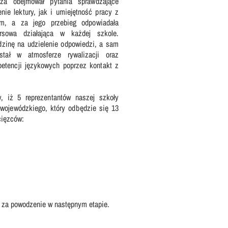
rza obejmował pytania sprawdzające
ie lektury, jak i umiejętność pracy z
im, a za jego przebieg odpowiadała
rsowa działająca w każdej szkole.
dzinę na udzielenie odpowiedzi, a sam
stał w atmosferze rywalizacji oraz
petencji językowych poprzez kontakt z
, iż 5 reprezentantów naszej szkoły
 wojewódzkiego, który odbędzie się 13
cięzców:
i za powodzenie w następnym etapie.