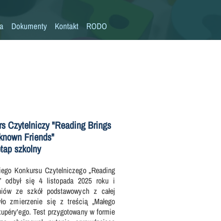
la
Dokumenty
Kontakt
RODO
Statut szkoły
Plan pracy szkoły
Wymagania edukacyjne
Program wychowawczo-profilaktyczny
Procedura bezpieczeństwa/Covid-19
s Czytelniczy "Reading Brings
known Friends"
Kompetencje kluczowe
tap szkolny
Deklaracja dostępności
iego Konkursu Czytelniczego „Reading
Standardy Ochrony Małoletnich
 odbył się 4 listopada 2025 roku i
niów ze szkół podstawowych z całej
ło zmierzenie się z treścią „Małego
xupéry'ego. Test przygotowany w formie