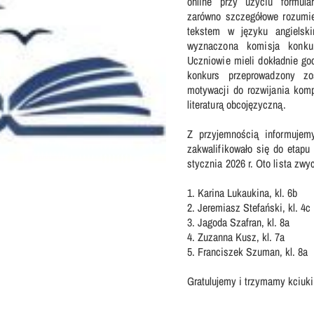
online przy użyciu formula
Nasza szkoła jest OK
Nabór
zarówno szczegółowe rozumien
tekstem w języku angielsk
Erasmus+ Uniwersalny Język Sztuki
wyznaczona komisja konku
Uczniowie mieli dokładnie go
Erasmus+ Przez dwujęzyczność do przyszłości
konkurs przeprowadzony zo
motywacji do rozwijania kom
Erasmus+ Mózgi w szkole. Wiedza jest potęgą!
literaturą obcojęzyczną.
Z przyjemnością informujemy
zakwalifikowało się do etapu
stycznia 2026 r. Oto lista zwy
1. Karina Lukaukina, kl. 6b
2. Jeremiasz Stefański, kl. 4c
3. Jagoda Szafran, kl. 8a
4. Zuzanna Kusz, kl. 7a
5. Franciszek Szuman, kl. 8a
Gratulujemy i trzymamy kciuk