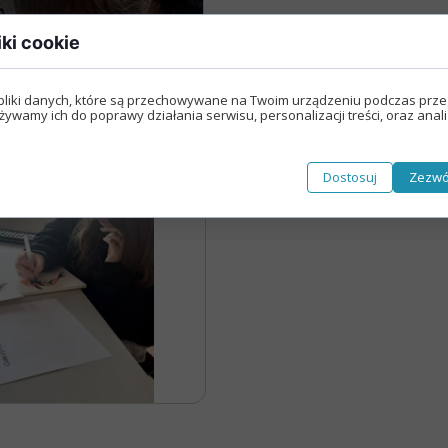
Nasza szkoła jest OK
Nabór
iki cookie
Erasmus+ Uniwersalny Język Sztuki
Erasmus+ Przez dwujęzyczność do przyszłości
pliki danych, które są przechowywane na Twoim urządzeniu podczas prze
żywamy ich do poprawy działania serwisu, personalizacji treści, oraz anal
Erasmus+ Mózgi w szkole. Wiedza jest potęgą!
Dostosuj
Zezwó