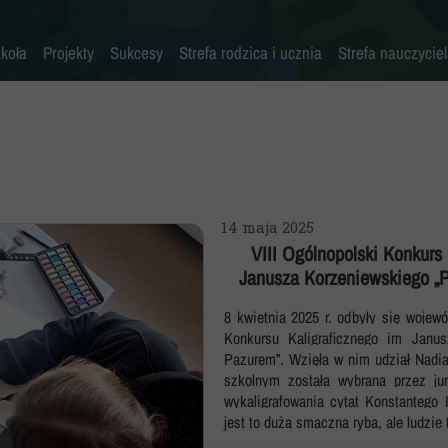
koła
Projekty
Sukcesy
Strefa rodzica i ucznia
Strefa nauczycie
Historia szkoły
Konkursy przedmiotowe
Erasmus+ AKREDYTACJA
Pliki do pobrania
Klasy 0-3
Kadra pedagogiczna
Osiągnięcia sportowe
MYŚLENIE KRYTYCZNE
Warto przeczytać
Klasy 4-8
Psycholog
Inne sukcesy
Laboratoria Przyszłości
Akademia Rodzica
Pedagog
Pomoc specjalistów w trudnych sytuacjach
Aleja Sław
Aktywna Tablica
14 maja 2025
Pielęgniarka
Niebieskie Igrzyska
Kalendarz roku szkolnego
VIII Ogólnopolski Konkurs 
Janusza Korzeniewskiego „P
Rada rodziców
Każdy inny - wszyscy równi
Zajęcia dodatkowe
Biblioteka
Szkoła Odpowiedzialna Cyfrowo
Harmonogram imprez i uroczystości
8 kwietnia 2025 r. odbyły się wojew
Konkursu Kaligraficznego im Janus
Stołówka
Zaczytana Jedynka
Nasza szkoła jest SUPER!
Pazurem”. Wzięła w nim udział Nadia 
szkolnym została wybrana przez ju
Świetlica
#SuperKoderzy
Klasy dwujęzyczne
wykaligrafowania cytat Konstantego 
jest to duża smaczna ryba, ale ludzie
Kronika
# klikaj pozytywnie
Doradztwo zawodowe