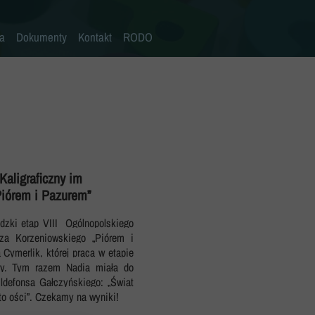
la
Dokumenty
Kontakt
RODO
Statut szkoły
Plan pracy szkoły
Wymagania edukacyjne
Program wychowawczo-profilaktyczny
Procedura bezpieczeństwa/Covid-19
Kaligraficzny im
iórem i Pazurem”
Kompetencje kluczowe
Deklaracja dostępności
ódzki etap VIII Ogólnopolskiego
za Korzeniowskiego „Piórem i
Standardy Ochrony Małoletnich
Cymerlik, której praca w etapie
ry. Tym razem Nadia miała do
Ildefonsa Gałczyńskiego: „Świat
 to ości”. Czekamy na wyniki!