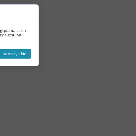
glądania stron
izy ruchu na
l na wszystkie