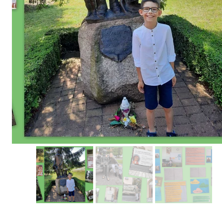
Erasmus+ 
Erasmus+ Przez dwuj
Erasmus+ Mózgi w szk