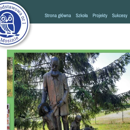
Strona główna
Szkoła
Projekty
Sukcesy
Historia szkoły
Konkursy
Kadra pedagogiczna
Osiągn
Psycholog
Pedagog
Pielęgniarka
Rada rodziców
K
Biblioteka
Szkoła
Stołówka
Świetlica
Kronika