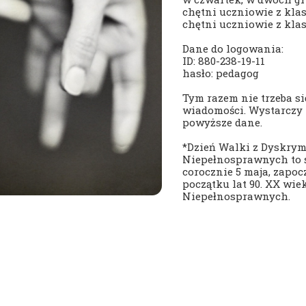
chętni uczniowie z klas 1
Nasza szkoła jest OK
Nabór
chętni uczniowie z klas 
Erasmus+ Uniwersalny Język Sztuki
Dane do logowania:
ID: 880-238-19-11
Erasmus+ Przez dwujęzyczność do przyszłości
hasło: pedagog
Erasmus+ Mózgi w szkole. Wiedza jest potęgą!
Tym razem nie trzeba si
wiadomości. Wystarczy 
powyższe dane.
*Dzień Walki z Dyskrym
Niepełnosprawnych to 
corocznie 5 maja, zapo
początku lat 90. XX wie
Niepełnosprawnych.