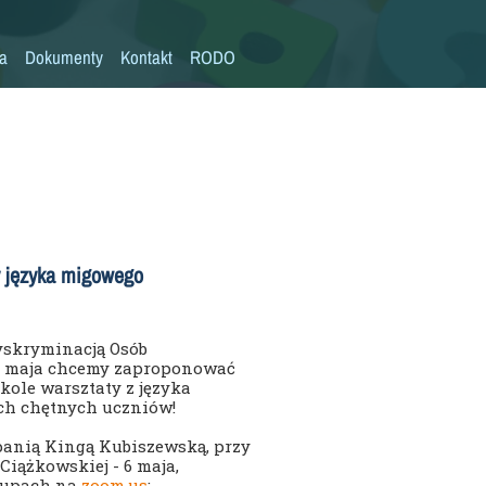
la
Dokumenty
Kontakt
RODO
Statut szkoły
Plan pracy szkoły
Wymagania edukacyjne
Program wychowawczo-profilaktyczny
Procedura bezpieczeństwa/Covid-19
y języka migowego
Kompetencje kluczowe
Deklaracja dostępności
Dyskryminacją Osób
0 maja chcemy zaproponować
Standardy Ochrony Małoletnich
zkole warsztaty z języka
ch chętnych uczniów!
 panią Kingą Kubiszewską, przy
iążkowskiej - 6 maja,
rupach na
zoom.us
: