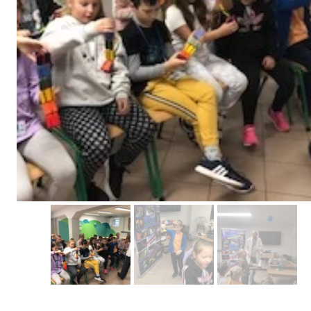
Erasmus+ 
Erasmus+ Przez dwuj
Erasmus+ Mózgi w szk