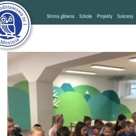
Strona główna
Szkoła
Projekty
Sukcesy
Historia szkoły
Konkursy
Kadra pedagogiczna
Osiągn
Psycholog
Pedagog
Pielęgniarka
Rada rodziców
K
Biblioteka
Szkoła
Stołówka
Świetlica
Kronika