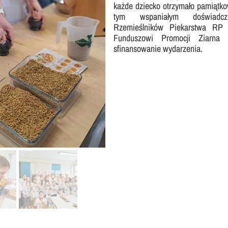
każde dziecko otrzymało pamiątko
Nasza szkoła jest OK
Nabór
tym wspaniałym doświadcze
Rzemieślników Piekarstwa RP 
Erasmus+ Uniwersalny Język Sztuki
Funduszowi Promocji Ziarna
sfinansowanie wydarzenia.
Erasmus+ Przez dwujęzyczność do przyszłości
Erasmus+ Mózgi w szkole. Wiedza jest potęgą!