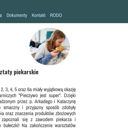
la
Dokumenty
Kontakt
RODO
Statut szkoły
Plan pracy szkoły
Wymagania edukacyjne
Program wychowawczo-profilaktyczny
Procedura bezpieczeństwa/Covid-19
ztaty piekarskie
Kompetencje kluczowe
 2, 3, 4, 5 oraz 6a miały wyjątkową okazję
Deklaracja dostępności
rniczych "Pieczywo jest super". Dzięki
Standardy Ochrony Małoletnich
adzonym przez p. Arkadego i Katarzynę
o smaczny i przyjazny sposób zdobyły
ia oraz znaczenia produktów zbożowych
e zapoznali się z zawodem piekarza i
e bułeczki! Na zakończenie warsztatów