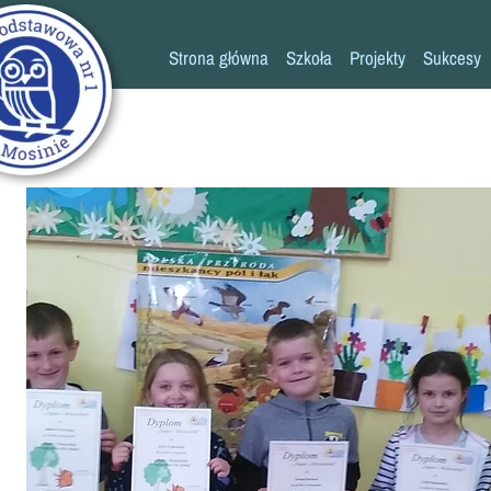
Strona główna
Szkoła
Projekty
Sukcesy
Historia szkoły
Konkursy
Kadra pedagogiczna
Osiągn
Psycholog
Pedagog
Pielęgniarka
Rada rodziców
K
Biblioteka
Szkoła
Stołówka
Świetlica
Kronika