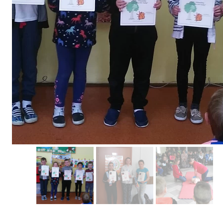
Erasmus+ 
Erasmus+ Przez dwuj
Erasmus+ Mózgi w szk