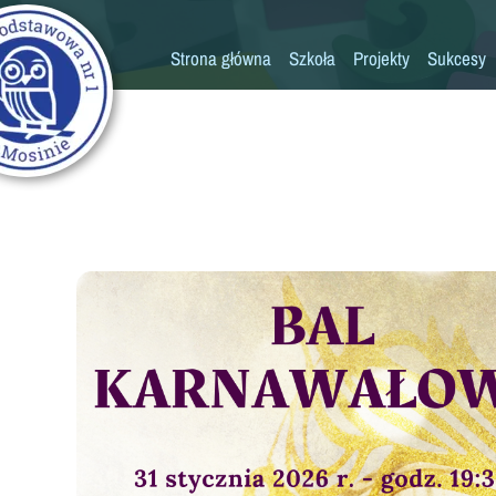
Strona główna
Szkoła
Projekty
Sukcesy
Historia szkoły
Konkursy
Kadra pedagogiczna
Osiągn
Psycholog
Pedagog
Pielęgniarka
Rada rodziców
K
Biblioteka
Szkoła
Stołówka
Świetlica
Kronika