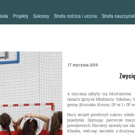
koła
Projekty
Sukcesy
Strefa rodzica i ucznia
Strefa nauczycie
Historia szkoły
Konkursy przedmiotowe
Erasmus+ AKREDYTACJA
Pliki do pobrania
Klasy 0-3
Kadra pedagogiczna
Osiągnięcia sportowe
MYŚLENIE KRYTYCZNE
Warto przeczytać
Klasy 4-8
Psycholog
Inne sukcesy
Laboratoria Przyszłości
Akademia Rodzica
Pedagog
Pomoc specjalistów w trudnych sytuacjach
Aleja Sław
Aktywna Tablica
17 stycznia 2019
Pielęgniarka
Niebieskie Igrzyska
Kalendarz roku szkolnego
Zwyci
Rada rodziców
Każdy inny - wszyscy równi
Zajęcia dodatkowe
4 stycznia odbyły się Mistrzostw
Biblioteka
Szkoła Odpowiedzialna Cyfrowo
Harmonogram imprez i uroczystości
ramach Igrzysk Młodzieży Szkolnej.
gminy (Krosinko, Krosno, SP nr 1 i SP n
Stołówka
Zaczytana Jedynka
Nasza szkoła jest SUPER!
Nasz zespół powtórzył sukces młod
Świetlica
#SuperKoderzy
Klasy dwujęzyczne
pojedynki. Zajmując pierwsze miej
powiatowych. Niestety zawody nie sko
Kronika
# klikaj pozytywnie
Doradztwo zawodowe
Klaudia, walcząc zaciekle z drużyną