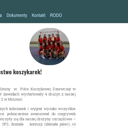
la
Dokumenty
Kontakt
RODO
Statut szkoły
Plan pracy szkoły
Wymagania edukacyjne
Program wychowawczo-profilaktyczny
Procedura bezpieczeństwa/Covid-19
ęstwo koszykarek!
Kompetencje kluczowe
a Gminy w Piłce Koszykowej Dziewcząt w
Deklaracja dostępności
 W zawodach wystartowały 4 drużyn z naszej
r 2 w Mosinie).
Standardy Ochrony Małoletnich
szych koleżanek i wygrał wysoko wszystkie
sce jednocześnie awansował do rozgrywek
ńczyły się dla naszej drużyny szczęśliwie –
 SP2, doznała kontuzji (złamała palec), co