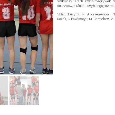
wykluczy ją z dalszych rozgrywek. 
Nasza szkoła jest OK
Nabór
sukcesów, a Klaudii szybkiego powrotu
Erasmus+ Uniwersalny Język Sztuki
Skład drużyny: M. Andrzejewska, N
Rożek, Z. Pawlaczyk, M. Chmielarz, M.
Erasmus+ Przez dwujęzyczność do przyszłości
Erasmus+ Mózgi w szkole. Wiedza jest potęgą!