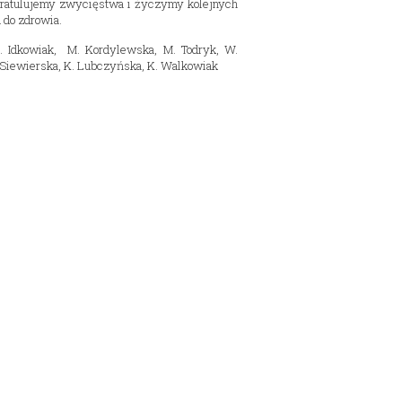
Gratulujemy zwycięstwa i życzymy kolejnych
 do zdrowia.
. Idkowiak, M. Kordylewska, M. Todryk, W.
 Siewierska, K. Lubczyńska, K. Walkowiak